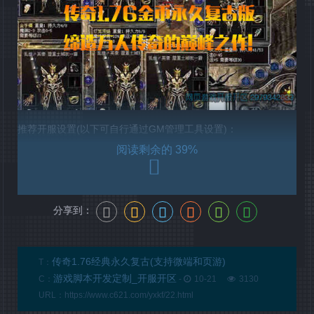
推荐开服设置(以下可自行通过GM管理工具设置)：
39%
版本介绍： 2015最新1.76精品版本,独家升级，游戏乐趣更多,适
合散人团队发展。
元宝比例： 短信:1:5000 点卡:1:9250 网银:1:10000，无任何额
分享到：
外比例，统一平台充值。
开区介绍： 本服多个新区，海量广告宣传，保证人气火暴！第2
传奇1.76经典永久复古(支持微端和页游)
T：
天统一拿沙再跨服合区。
游戏脚本开发定制_开服开区
C：
-
10-21
3130
特色功能： 升级奖励丰厚 达到一定等级 即可领取各种奖励 散人
URL：https://www.c621.com/yxkf/22.html
免费泡点 不花钱一定冲顶级。