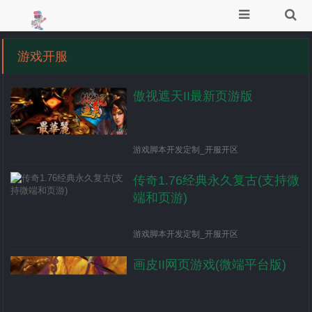
游戏开服
傲视遮天II最新页游版
游戏脚本开发定制_开服开区
传奇1.76经典永久复古(支持微
端和页游)
游戏脚本开发定制_开服开区
画皮II网页游戏(微端平台版)